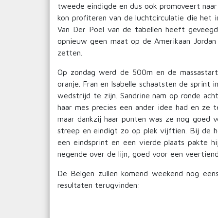
tweede eindigde en dus ook promoveert naar d
kon profiteren van de luchtcirculatie die he
Van Der Poel van de tabellen heeft geveegd
opnieuw geen maat op de Amerikaan Jordan 
zetten.
Op zondag werd de 500m en de massastart a
oranje. Fran en Isabelle schaatsten de sprint i
wedstrijd te zijn. Sandrine nam op ronde ach
haar mes precies een ander idee had en ze te
maar dankzij haar punten was ze nog goed v
streep en eindigt zo op plek vijftien. Bij d
een eindsprint en een vierde plaats pakte hi
negende over de lijn, goed voor een veertien
De Belgen zullen komend weekend nog eens a
resultaten terugvinden: