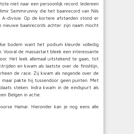
te niet naar een persoonlijk record. Iedereen
dimir Semmirunniy die het baanrecord van Nils
A-divisie. Op de kortere afstanden stond er
 nieuwe baanrecords achter zijn naam mocht
dse bodem want het podium kleurde volledig
. Vooral de massastart bleek een interessante
or. Het leek allemaal uitstekend te gaan, tot
ijden en kwam als laatste over de finishlijn,
rheen de race. Zij kwam als negende over de
n, maar pakte hij tussendoor geen punten. Met
plaats steken. Indra kwam in de eindspurt als
en Belgen in actie.
oorse Hamar. Hieronder kan je nog eens alle