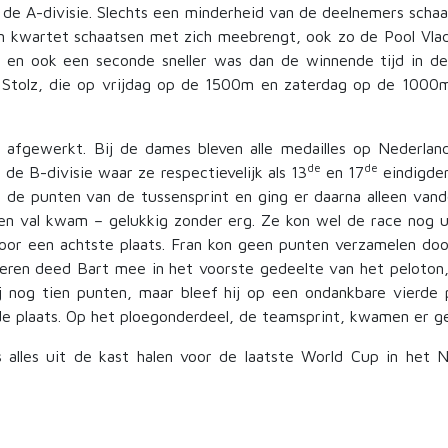
e A-divisie. Slechts een minderheid van de deelnemers schaats
t in kwartet schaatsen met zich meebrengt, ook zo de Pool Vla
 en ook een seconde sneller was dan de winnende tijd in de 
Stolz, die op vrijdag op de 1500m en zaterdag op de 1000m
fgewerkt. Bij de dames bleven alle medailles op Nederlan
de
de
n de B-divisie waar ze respectievelijk als 13
en 17
eindigden
t de punten van de tussensprint en ging er daarna alleen vando
n val kwam – gelukkig zonder erg. Ze kon wel de race nog uitr
oor een achtste plaats. Fran kon geen punten verzamelen doo
e heren deed Bart mee in het voorste gedeelte van het peloto
j nog tien punten, maar bleef hij op een ondankbare vierde 
de plaats. Op het ploegonderdeel, de teamsprint, kwamen er ge
lles uit de kast halen voor de laatste World Cup in het N