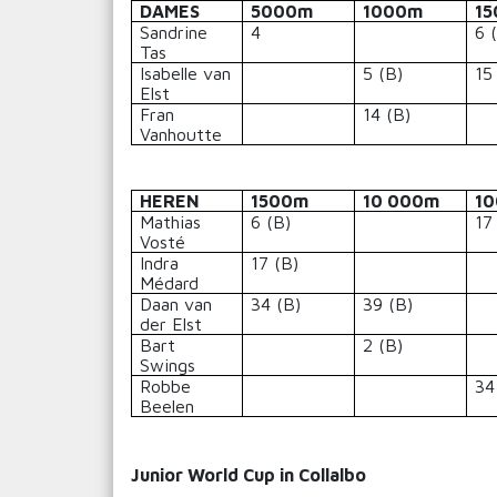
DAMES
5000m
1000m
1
Sandrine
4
6 
Tas
Isabelle van
5 (B)
15
Elst
Fran
14 (B)
Vanhoutte
HEREN
1500m
10 000m
1
Mathias
6 (B)
17
Vosté
Indra
17 (B)
Médard
Daan van
34 (B)
39 (B)
der Elst
Bart
2 (B)
Swings
Robbe
34
Beelen
Junior World Cup in Collalbo