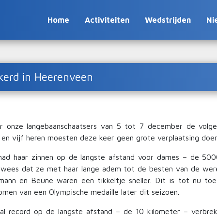
Home
Activiteiten
Wedstrijden
Ni
erd in Heerenveen
 onze langebaanschaatsers van 5 tot 7 december de volgen
en vijf heren moesten deze keer geen grote verplaatsing doen
e had haar zinnen op de langste afstand voor dames – de 50
bewees dat ze met haar lange adem tot de besten van de were
mann en Beune waren een tikkeltje sneller. Dit is tot nu to
omen van een Olympische medaille later dit seizoen.
l record op de langste afstand – de 10 kilometer – verbreke