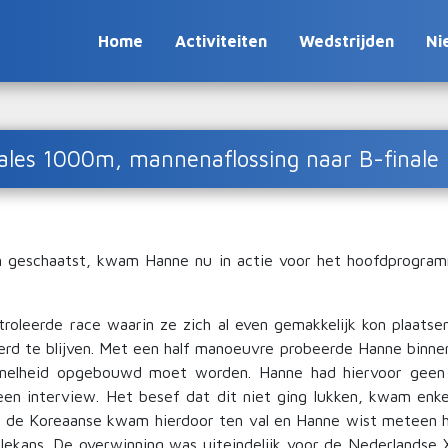
Home
Activiteiten
Wedstrijden
Ni
nales 1000m, mannenaflossing naar B-finale
 geschaatst, kwam Hanne nu in actie voor het hoofdprogram
roleerde race waarin ze zich al even gemakkelijk kon plaatsen
erd te blijven. Met een half manoeuvre probeerde Hanne binnend
 snelheid opgebouwd moet worden. Hanne had hiervoor geen
en interview. Het besef dat dit niet ging lukken, kwam enke
t de Koreaanse kwam hierdoor ten val en Hanne wist meteen h
lekans. De overwinning was uiteindelijk voor de Nederlandse