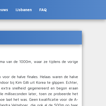
euws
IJsbanen
FAQ
ma van de 1000m, waar ze tijdens de vorige
 voor de halve finales. Helaas waren de halve
oor bij Kim Gilli uit Korea te glippen. Echter,
 extra snelheid gegenereerd en begon eraan
le milliseconden later, toen ze probeerde het
oe laat het was. Geen kwalificatie voor de A-
 Xandra Velzeboer, die ook al de 500m op haar