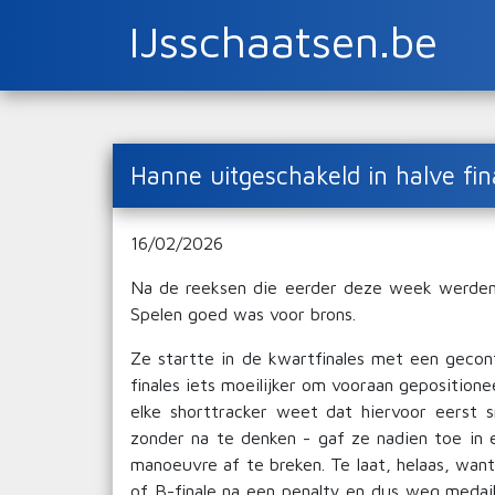
IJsschaatsen.be
Hanne uitgeschakeld in halve fi
16/02/2026
Na de reeksen die eerder deze week werden
Spelen goed was voor brons.
Ze startte in de kwartfinales met een gecont
finales iets moeilijker om vooraan gepositione
elke shorttracker weet dat hiervoor eerst
zonder na te denken - gaf ze nadien toe in e
manoeuvre af te breken. Te laat, helaas, wan
of B-finale na een penalty en dus weg medail