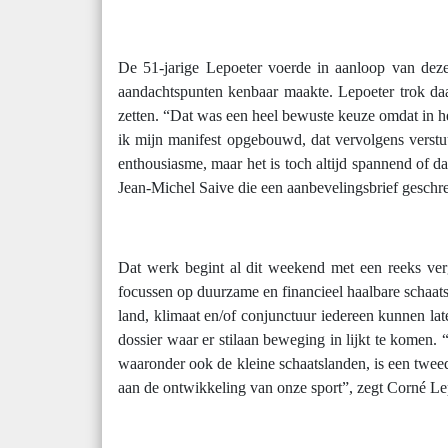
De 51-jarige Lepoeter voerde in aanloop van deze
aandachtspunten kenbaar maakte. Lepoeter trok daa
zetten. “Dat was een heel bewuste keuze omdat in het
ik mijn manifest opgebouwd, dat vervolgens verstu
enthousiasme, maar het is toch altijd spannend of d
Jean-Michel Saive die een aanbevelingsbrief gesch
Dat werk begint al dit weekend met een reeks verg
focussen op duurzame en financieel haalbare schaatsi
land, klimaat en/of conjunctuur iedereen kunnen lat
dossier waar er stilaan beweging in lijkt te komen. 
waaronder ook de kleine schaatslanden, is een tweed
aan de ontwikkeling van onze sport”, zegt Corné Le