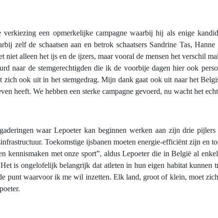
 verkiezing een opmerkelijke campagne waarbij hij als enige kandid
rbij zelf de schaatsen aan en betrok schaatsers Sandrine Tas, Hanne
 niet alleen het ijs en de ijzers, maar vooral de mensen het verschil 
urd naar de stemgerechtigden die ik de voorbije dagen hier ook pers
at zich ook uit in het stemgedrag. Mijn dank gaat ook uit naar het Belg
reven heeft. We hebben een sterke campagne gevoerd, nu wacht het ech
aderingen waar Lepoeter kan beginnen werken aan zijn drie pijlers d
nfrastructuur. Toekomstige ijsbanen moeten energie-efficiënt zijn en t
en kennismaken met onze sport”, aldus Lepoeter die in België al enkele
“Het is ongelofelijk belangrijk dat atleten in hun eigen habitat kunnen
e punt waarvoor ik me wil inzetten. Elk land, groot of klein, moet zic
poeter.