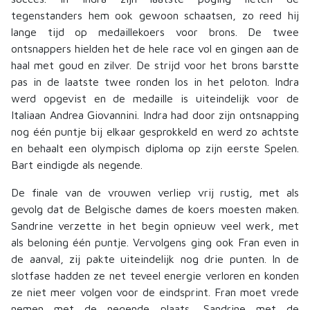
tegenstanders hem ook gewoon schaatsen, zo reed hij
lange tijd op medaillekoers voor brons. De twee
ontsnappers hielden het de hele race vol en gingen aan de
haal met goud en zilver. De strijd voor het brons barstte
pas in de laatste twee ronden los in het peloton. Indra
werd opgevist en de medaille is uiteindelijk voor de
Italiaan Andrea Giovannini. Indra had door zijn ontsnapping
nog één puntje bij elkaar gesprokkeld en werd zo achtste
en behaalt een olympisch diploma op zijn eerste Spelen.
Bart eindigde als negende.
De finale van de vrouwen verliep vrij rustig, met als
gevolg dat de Belgische dames de koers moesten maken.
Sandrine verzette in het begin opnieuw veel werk, met
als beloning één puntje. Vervolgens ging ook Fran even in
de aanval, zij pakte uiteindelijk nog drie punten. In de
slotfase hadden ze net teveel energie verloren en konden
ze niet meer volgen voor de eindsprint. Fran moet vrede
nemen met de negende plaats, Sandrine met de