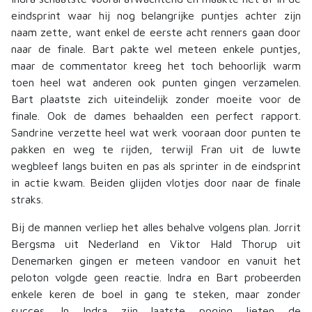
eindsprint waar hij nog belangrijke puntjes achter zijn
naam zette, want enkel de eerste acht renners gaan door
naar de finale. Bart pakte wel meteen enkele puntjes,
maar de commentator kreeg het toch behoorlijk warm
toen heel wat anderen ook punten gingen verzamelen.
Bart plaatste zich uiteindelijk zonder moeite voor de
finale. Ook de dames behaalden een perfect rapport.
Sandrine verzette heel wat werk vooraan door punten te
pakken en weg te rijden, terwijl Fran uit de luwte
wegbleef langs buiten en pas als sprinter in de eindsprint
in actie kwam. Beiden glijden vlotjes door naar de finale
straks.
Bij de mannen verliep het alles behalve volgens plan. Jorrit
Bergsma uit Nederland en Viktor Hald Thorup uit
Denemarken gingen er meteen vandoor en vanuit het
peloton volgde geen reactie. Indra en Bart probeerden
enkele keren de boel in gang te steken, maar zonder
succes. In Indra zijn laatste poging lieten de